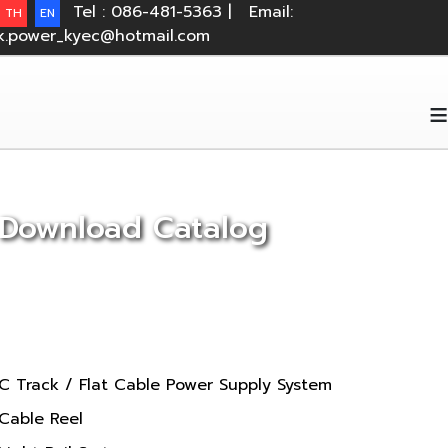
Tel : 086-481-5363 |
Email:
TH
EN
k.power_kyec@hotmail.com
≡
Download Catalog
C Track / Flat Cable Power Supply System
Cable Reel