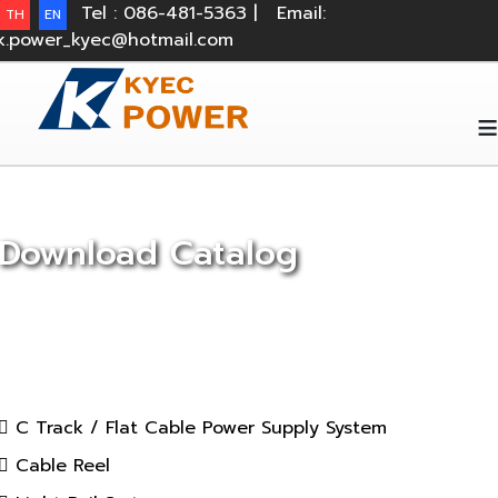
Tel : 086-481-5363 |
Email:
TH
EN
k.power_kyec@hotmail.com
≡
Download Catalog
C Track / Flat Cable Power Supply System
Cable Reel